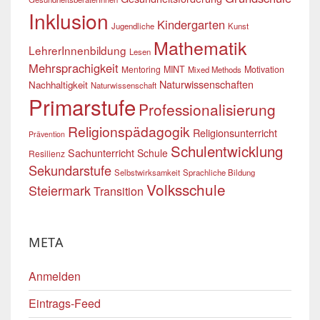
Inklusion
Kindergarten
Jugendliche
Kunst
Mathematik
LehrerInnenbildung
Lesen
Mehrsprachigkeit
Mentoring
MINT
Motivation
Mixed Methods
Naturwissenschaften
Nachhaltigkeit
Naturwissenschaft
Primarstufe
Professionalisierung
Religionspädagogik
Religionsunterricht
Prävention
Schulentwicklung
Sachunterricht
Schule
Resilienz
Sekundarstufe
Selbstwirksamkeit
Sprachliche Bildung
Volksschule
Steiermark
Transition
META
Anmelden
Eintrags-Feed