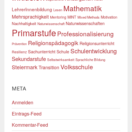
Mathematik
LehrerInnenbildung
Lesen
Mehrsprachigkeit
Mentoring
MINT
Motivation
Mixed Methods
Naturwissenschaften
Nachhaltigkeit
Naturwissenschaft
Primarstufe
Professionalisierung
Religionspädagogik
Religionsunterricht
Prävention
Schulentwicklung
Sachunterricht
Schule
Resilienz
Sekundarstufe
Selbstwirksamkeit
Sprachliche Bildung
Volksschule
Steiermark
Transition
META
Anmelden
Eintrags-Feed
Kommentar-Feed