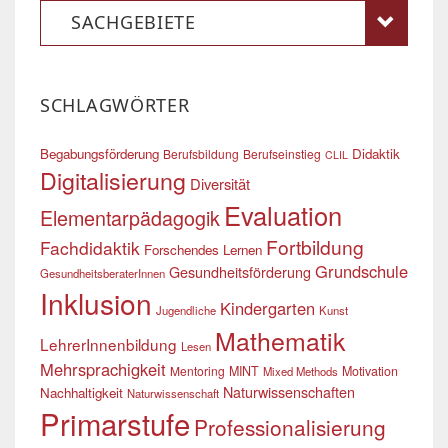
SACHGEBIETE
SCHLAGWÖRTER
Begabungsförderung
Didaktik
Berufsbildung
Berufseinstieg
CLIL
Digitalisierung
Diversität
Evaluation
Elementarpädagogik
Fortbildung
Fachdidaktik
Forschendes Lernen
Grundschule
Gesundheitsförderung
GesundheitsberaterInnen
Inklusion
Kindergarten
Jugendliche
Kunst
Mathematik
LehrerInnenbildung
Lesen
Mehrsprachigkeit
Mentoring
MINT
Motivation
Mixed Methods
Naturwissenschaften
Nachhaltigkeit
Naturwissenschaft
Primarstufe
Professionalisierung