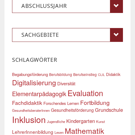
ABSCHLUSSJAHR
SACHGEBIETE
SCHLAGWÖRTER
Begabungsförderung
Didaktik
Berufsbildung
Berufseinstieg
CLIL
Digitalisierung
Diversität
Evaluation
Elementarpädagogik
Fortbildung
Fachdidaktik
Forschendes Lernen
Grundschule
Gesundheitsförderung
GesundheitsberaterInnen
Inklusion
Kindergarten
Jugendliche
Kunst
Mathematik
LehrerInnenbildung
Lesen