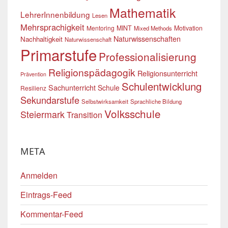
Mathematik
LehrerInnenbildung
Lesen
Mehrsprachigkeit
Mentoring
MINT
Motivation
Mixed Methods
Naturwissenschaften
Nachhaltigkeit
Naturwissenschaft
Primarstufe
Professionalisierung
Religionspädagogik
Religionsunterricht
Prävention
Schulentwicklung
Sachunterricht
Schule
Resilienz
Sekundarstufe
Selbstwirksamkeit
Sprachliche Bildung
Volksschule
Steiermark
Transition
META
Anmelden
Eintrags-Feed
Kommentar-Feed