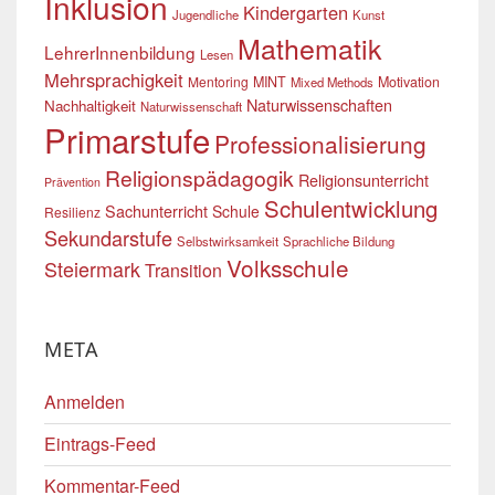
Inklusion
Kindergarten
Jugendliche
Kunst
Mathematik
LehrerInnenbildung
Lesen
Mehrsprachigkeit
Mentoring
MINT
Motivation
Mixed Methods
Naturwissenschaften
Nachhaltigkeit
Naturwissenschaft
Primarstufe
Professionalisierung
Religionspädagogik
Religionsunterricht
Prävention
Schulentwicklung
Sachunterricht
Schule
Resilienz
Sekundarstufe
Selbstwirksamkeit
Sprachliche Bildung
Volksschule
Steiermark
Transition
META
Anmelden
Eintrags-Feed
Kommentar-Feed