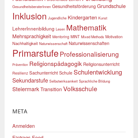
Grundschule
Gesundheitsförderung
GesundheitsberaterInnen
Inklusion
Kindergarten
Jugendliche
Kunst
Mathematik
LehrerInnenbildung
Lesen
Mehrsprachigkeit
Mentoring
MINT
Motivation
Mixed Methods
Naturwissenschaften
Nachhaltigkeit
Naturwissenschaft
Primarstufe
Professionalisierung
Religionspädagogik
Religionsunterricht
Prävention
Schulentwicklung
Sachunterricht
Schule
Resilienz
Sekundarstufe
Selbstwirksamkeit
Sprachliche Bildung
Volksschule
Steiermark
Transition
META
Anmelden
Eintrags-Feed