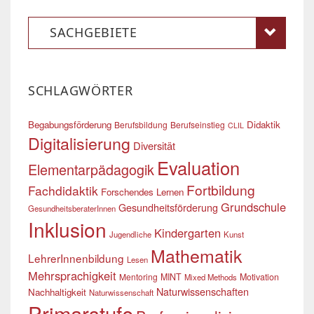
SACHGEBIETE
SCHLAGWÖRTER
Begabungsförderung
Didaktik
Berufsbildung
Berufseinstieg
CLIL
Digitalisierung
Diversität
Evaluation
Elementarpädagogik
Fortbildung
Fachdidaktik
Forschendes Lernen
Grundschule
Gesundheitsförderung
GesundheitsberaterInnen
Inklusion
Kindergarten
Jugendliche
Kunst
Mathematik
LehrerInnenbildung
Lesen
Mehrsprachigkeit
Mentoring
MINT
Motivation
Mixed Methods
Naturwissenschaften
Nachhaltigkeit
Naturwissenschaft
Primarstufe