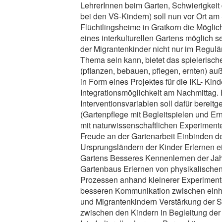
LehrerInnen beim Garten, Schwierigkeit 
bei den VS-Kindern) soll nun vor Ort am 
Flüchtlingsheime in Gratkorn die Mögli
eines interkulturellen Gartens möglich se
der Migrantenkinder nicht nur im Regulär
Thema sein kann, bietet das spielerisch
(pflanzen, bebauen, pflegen, ernten) au
in Form eines Projektes für die IKL- Kin
Integrationsmöglichkeit am Nachmittag. 
Interventionsvariablen soll dafür bereitg
(Gartenpflege mit Begleitspielen und Ern
mit naturwissenschaftlichen Experiment
Freude an der Gartenarbeit Einbinden d
Ursprungsländern der Kinder Erlernen e
Gartens Besseres Kennenlernen der Jahr
Gartenbaus Erlernen von physikalische
Prozessen anhand kleinerer Experiment
besseren Kommunikation zwischen einh
und Migrantenkindern Verstärkung der S
zwischen den Kindern in Begleitung de