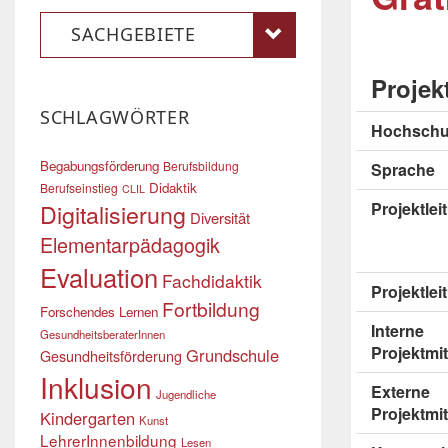
SACHGEBIETE
Projek
SCHLAGWÖRTER
Hochschu
Begabungsförderung
Berufsbildung
Sprache
Didaktik
Berufseinstieg
CLIL
Digitalisierung
Projektle
Diversität
Elementarpädagogik
Evaluation
Fachdidaktik
Projektlei
Fortbildung
Forschendes Lernen
Interne
GesundheitsberaterInnen
Projektmit
Grundschule
Gesundheitsförderung
Inklusion
Externe
Jugendliche
Projektmit
Kindergarten
Kunst
LehrerInnenbildung
Lesen