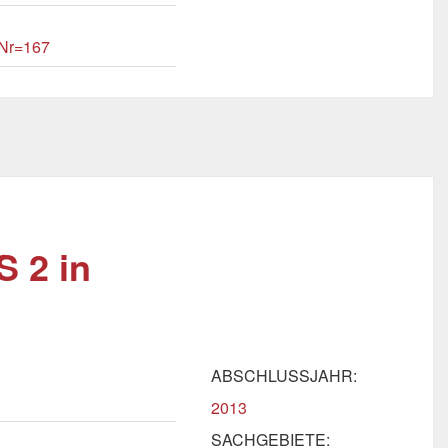
tNr=167
S 2 in
ABSCHLUSSJAHR:
2013
SACHGEBIETE: