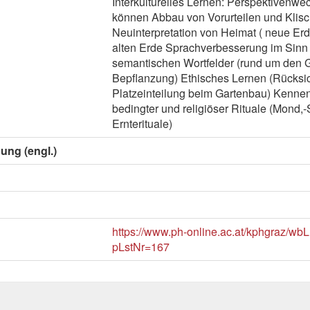
Interkulturelles Lernen: Perspektivenw
können Abbau von Vorurteilen und Klisch
Neuinterpretation von Heimat ( neue Erd
alten Erde Sprachverbesserung im Sinn 
semantischen Wortfelder (rund um den G
Bepflanzung) Ethisches Lernen (Rücksi
Platzeinteilung beim Gartenbau) Kennenl
bedingter und religiöser Rituale (Mond
Ernterituale)
ung (engl.)
https://www.ph-online.ac.at/kphgraz/wb
pLstNr=167