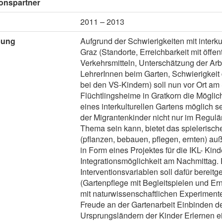
onspartner
2011 – 2013
bung
Aufgrund der Schwierigkeiten mit interku
Graz (Standorte, Erreichbarkeit mit öffen
Verkehrsmitteln, Unterschätzung der Arbe
LehrerInnen beim Garten, Schwierigkeit 
bei den VS-Kindern) soll nun vor Ort am 
Flüchtlingsheime in Gratkorn die Mögli
eines interkulturellen Gartens möglich se
der Migrantenkinder nicht nur im Regulär
Thema sein kann, bietet das spielerisch
(pflanzen, bebauen, pflegen, ernten) au
in Form eines Projektes für die IKL- Kin
Integrationsmöglichkeit am Nachmittag. 
Interventionsvariablen soll dafür bereitg
(Gartenpflege mit Begleitspielen und Ern
mit naturwissenschaftlichen Experiment
Freude an der Gartenarbeit Einbinden d
Ursprungsländern der Kinder Erlernen e