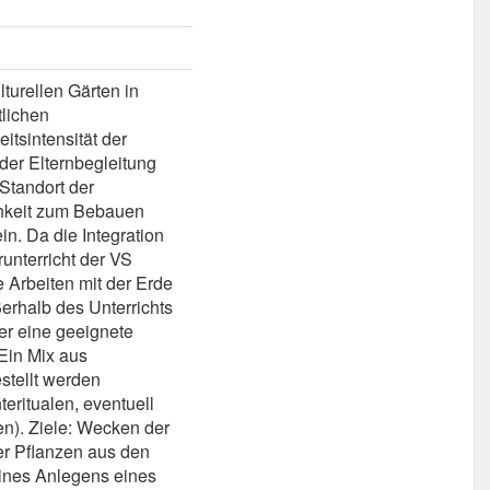
lturellen Gärten in
tlichen
itsintensität der
der Elternbegleitung
Standort der
chkeit zum Bebauen
in. Da die Integration
unterricht der VS
e Arbeiten mit der Erde
ßerhalb des Unterrichts
der eine geeignete
Ein Mix aus
estellt werden
teritualen, eventuell
en). Ziele: Wecken der
er Pflanzen aus den
ines Anlegens eines