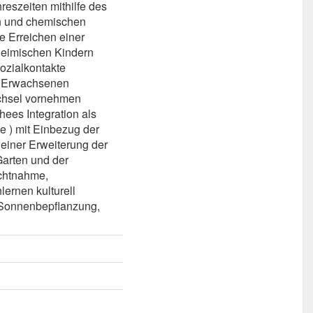
eszeiten mithilfe des
n und chemischen
e Erreichen einer
eimischen Kindern
ozialkontakte
r Erwachsenen
echsel vornehmen
ees Integration als
e ) mit Einbezug der
einer Erweiterung der
arten und der
chtnahme,
ernen kulturell
,-Sonnenbepflanzung,