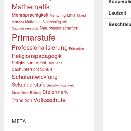
Kooperati
Mathematik
Laufzeit
Mehrsprachigkeit
Mentoring
MINT
Mixed
Nachhaltigkeit
Motivation
Methods
Beschrei
Naturwissenschaften
Naturwissenschaft
Primarstufe
Professionalisierung
Prävention
Religionspädagogik
Religionsunterricht
Resilienz
Sachunterricht
Schule
Schulentwicklung
Sekundarstufe
Selbstwirksamkeit
Steiermark
Sprachliche Bildung
Volksschule
Transition
META