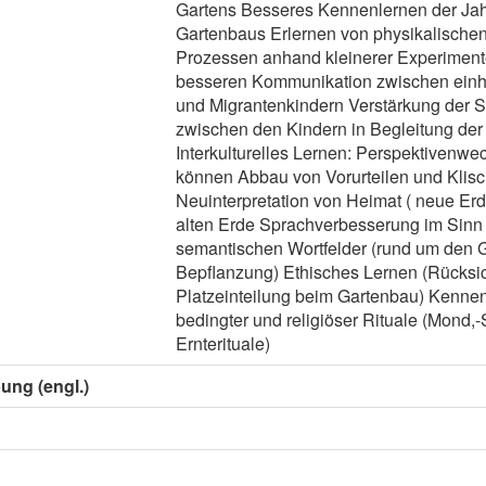
Gartens Besseres Kennenlernen der Jahr
Gartenbaus Erlernen von physikalische
Prozessen anhand kleinerer Experiment
besseren Kommunikation zwischen einh
und Migrantenkindern Verstärkung der S
zwischen den Kindern in Begleitung de
Interkulturelles Lernen: Perspektivenw
können Abbau von Vorurteilen und Klisch
Neuinterpretation von Heimat ( neue Erd
alten Erde Sprachverbesserung im Sinn 
semantischen Wortfelder (rund um den G
Bepflanzung) Ethisches Lernen (Rücksi
Platzeinteilung beim Gartenbau) Kennenl
bedingter und religiöser Rituale (Mond
Ernterituale)
ung (engl.)