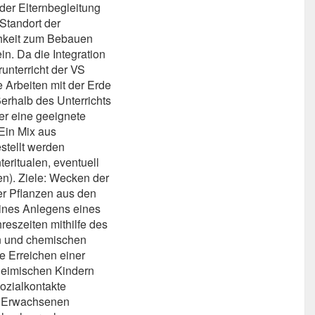
der Elternbegleitung
Standort der
chkeit zum Bebauen
in. Da die Integration
unterricht der VS
e Arbeiten mit der Erde
ßerhalb des Unterrichts
der eine geeignete
Ein Mix aus
estellt werden
teritualen, eventuell
en). Ziele: Wecken der
er Pflanzen aus den
ines Anlegens eines
eszeiten mithilfe des
n und chemischen
e Erreichen einer
eimischen Kindern
ozialkontakte
r Erwachsenen