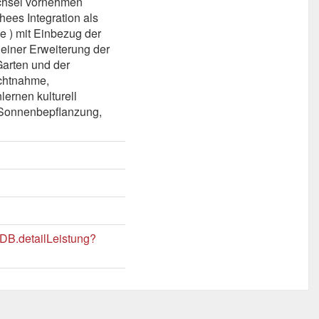
echsel vornehmen
ees Integration als
e ) mit Einbezug der
einer Erweiterung der
arten und der
chtnahme,
ernen kulturell
,-Sonnenbepflanzung,
LDB.detailLeistung?