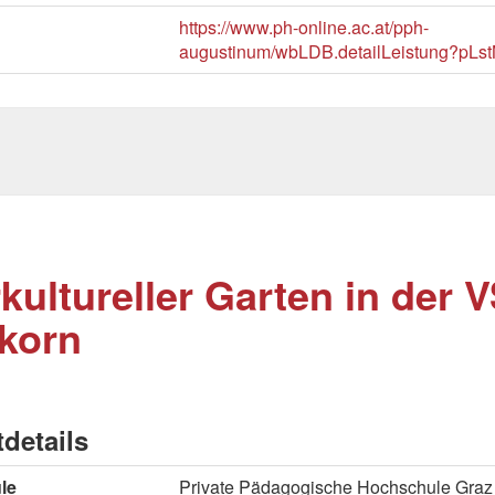
https://www.ph-online.ac.at/pph-
augustinum/wbLDB.detailLeistung?pLs
rkultureller Garten in der V
korn
tdetails
le
Private Pädagogische Hochschule Graz