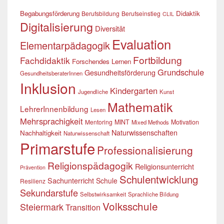
Begabungsförderung
Didaktik
Berufsbildung
Berufseinstieg
CLIL
Digitalisierung
Diversität
Evaluation
Elementarpädagogik
Fortbildung
Fachdidaktik
Forschendes Lernen
Grundschule
Gesundheitsförderung
GesundheitsberaterInnen
Inklusion
Kindergarten
Jugendliche
Kunst
Mathematik
LehrerInnenbildung
Lesen
Mehrsprachigkeit
Mentoring
MINT
Motivation
Mixed Methods
Naturwissenschaften
Nachhaltigkeit
Naturwissenschaft
Primarstufe
Professionalisierung
Religionspädagogik
Religionsunterricht
Prävention
Schulentwicklung
Sachunterricht
Schule
Resilienz
Sekundarstufe
Selbstwirksamkeit
Sprachliche Bildung
Volksschule
Steiermark
Transition