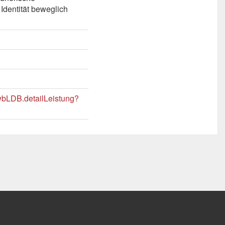
Identität beweglich
/wbLDB.detailLeistung?