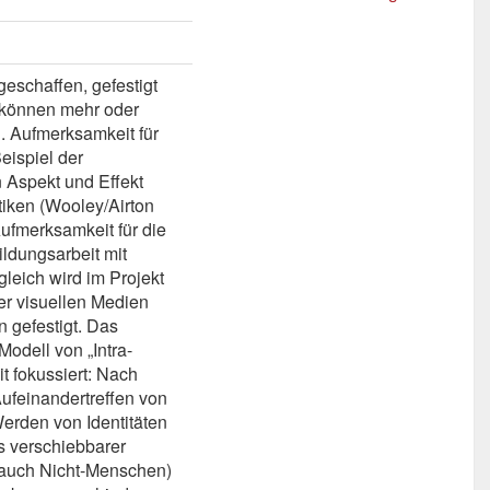
 geschaffen, gefestigt
n können mehr oder
n. Aufmerksamkeit für
eispiel der
n Aspekt und Effekt
tiken (Wooley/Airton
Aufmerksamkeit für die
ildungsarbeit mit
leich wird im Projekt
er visuellen Medien
n gefestigt. Das
Modell von „Intra-
t fokussiert: Nach
Aufeinandertreffen von
erden von Identitäten
is verschiebbarer
d auch Nicht-Menschen)