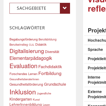
refl
SACHGEBIETE
SCHLAGWÖRTER
Projek
Begabungsförderung
Berufsbildung
Hochschu
Didaktik
Berufseinstieg
CLIL
Digitalisierung
Sprache
Diversität
Elementarpädagogik
Projektle
Evaluation
Fachdidaktik
Projektlei
Fortbildung
Forschendes Lernen
Interne
GesundheitsberaterInnen
Projektmit
Grundschule
Gesundheitsförderung
Inklusion
Externe
Jugendliche
Projektmit
Kindergarten
Kunst
LehrerInnenbildung
Lesen
Kooperati