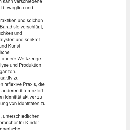
ern kann verschiedene
t beweglich und
raktiken und solchen
Barad sie vorschlägt,
ichkeit und
nalysiert und konkret
 und Kunst
liche
sie andere Werkzeuge
alyse und Produktion
rgänzen.
raaktiv zu
n reflexive Praxis, die
 anderer differenziert
 Identität aktiver zu
ung von Identitäten zu
 unterschiedlichen
erbücher für Kinder
ldnerische