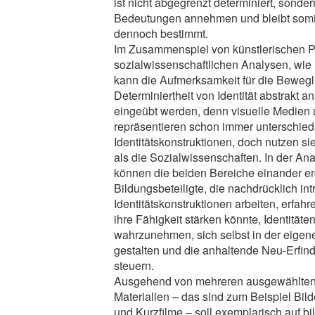
ist nicht abgegrenzt determiniert, sond
Bedeutungen annehmen und bleibt somi
dennoch bestimmt.
Im Zusammenspiel von künstlerischen P
sozialwissenschaftlichen Analysen, wie 
kann die Aufmerksamkeit für die Bewegl
Determiniertheit von Identität abstrakt a
eingeübt werden, denn visuelle Medien
repräsentieren schon immer unterschied
Identitätskonstruktionen, doch nutzen 
als die Sozialwissenschaften. In der An
können die beiden Bereiche einander e
Bildungsbeteiligte, die nachdrücklich int
Identitätskonstruktionen arbeiten, erfahre
ihre Fähigkeit stärken könnte, Identitäten
wahrzunehmen, sich selbst in der eigenen
gestalten und die anhaltende Neu-Erfind
steuern.
Ausgehend von mehreren ausgewählten,
Materialien – das sind zum Beispiel Bild
und Kurzfilme – soll exemplarisch auf bi