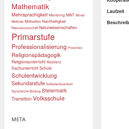
Mathematik
Laufzeit
Mehrsprachigkeit
Mentoring
MINT
Mixed
Nachhaltigkeit
Motivation
Methods
Beschrei
Naturwissenschaften
Naturwissenschaft
Primarstufe
Professionalisierung
Prävention
Religionspädagogik
Religionsunterricht
Resilienz
Sachunterricht
Schule
Schulentwicklung
Sekundarstufe
Selbstwirksamkeit
Steiermark
Sprachliche Bildung
Volksschule
Transition
META