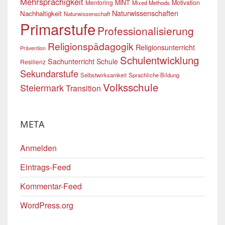
Mehrsprachigkeit
Mentoring
MINT
Motivation
Mixed Methods
Naturwissenschaften
Nachhaltigkeit
Naturwissenschaft
Primarstufe
Professionalisierung
Religionspädagogik
Religionsunterricht
Prävention
Schulentwicklung
Sachunterricht
Schule
Resilienz
Sekundarstufe
Selbstwirksamkeit
Sprachliche Bildung
Volksschule
Steiermark
Transition
META
Anmelden
Eintrags-Feed
Kommentar-Feed
WordPress.org