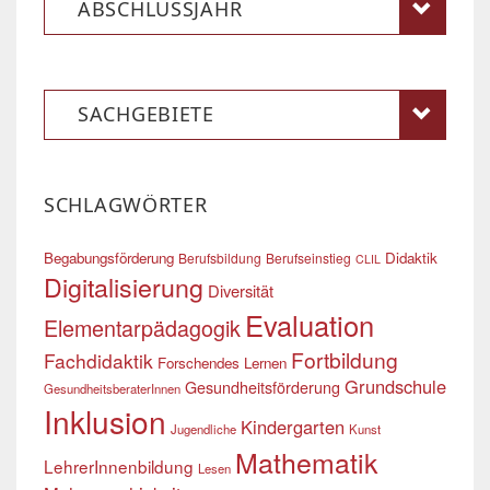
ABSCHLUSSJAHR
SACHGEBIETE
SCHLAGWÖRTER
Begabungsförderung
Didaktik
Berufsbildung
Berufseinstieg
CLIL
Digitalisierung
Diversität
Evaluation
Elementarpädagogik
Fortbildung
Fachdidaktik
Forschendes Lernen
Grundschule
Gesundheitsförderung
GesundheitsberaterInnen
Inklusion
Kindergarten
Jugendliche
Kunst
Mathematik
LehrerInnenbildung
Lesen