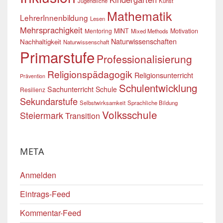
Jugendliche
Kunst
Mathematik
LehrerInnenbildung
Lesen
Mehrsprachigkeit
Mentoring
MINT
Motivation
Mixed Methods
Naturwissenschaften
Nachhaltigkeit
Naturwissenschaft
Primarstufe
Professionalisierung
Religionspädagogik
Religionsunterricht
Prävention
Schulentwicklung
Sachunterricht
Schule
Resilienz
Sekundarstufe
Selbstwirksamkeit
Sprachliche Bildung
Volksschule
Steiermark
Transition
META
Anmelden
Eintrags-Feed
Kommentar-Feed