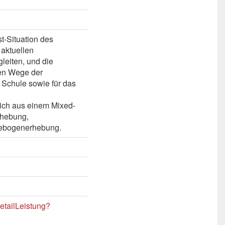
st-Situation des
aktuellen
leiten, und die
uen Wege der
Schule sowie für das
sich aus einem Mixed-
rhebung,
ebogenerhebung.
etailLeistung?