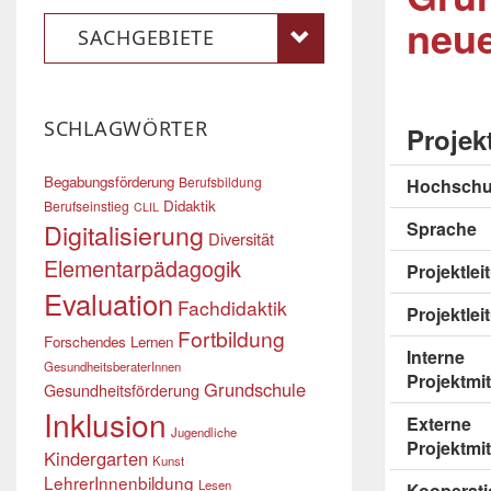
neu
SACHGEBIETE
SCHLAGWÖRTER
Projek
Begabungsförderung
Berufsbildung
Hochschu
Didaktik
Berufseinstieg
CLIL
Digitalisierung
Sprache
Diversität
Elementarpädagogik
Projektle
Evaluation
Fachdidaktik
Projektlei
Fortbildung
Forschendes Lernen
Interne
GesundheitsberaterInnen
Projektmit
Grundschule
Gesundheitsförderung
Inklusion
Externe
Jugendliche
Projektmit
Kindergarten
Kunst
LehrerInnenbildung
Lesen
Kooperati