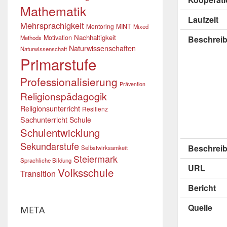
Mathematik
Laufzeit
Mehrsprachigkeit
Mentoring
MINT
Mixed
Nachhaltigkeit
Motivation
Methods
Beschrei
Naturwissenschaften
Naturwissenschaft
Primarstufe
Professionalisierung
Prävention
Religionspädagogik
Religionsunterricht
Resilienz
Sachunterricht
Schule
Schulentwicklung
Sekundarstufe
Beschreib
Selbstwirksamkeit
Steiermark
Sprachliche Bildung
URL
Volksschule
Transition
Bericht
Quelle
META