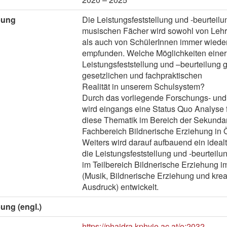
bung
Die Leistungsfeststellung und -beurteilu
musischen Fächer wird sowohl von Lehr
als auch von SchülerInnen immer wieder
empfunden. Welche Möglichkeiten eine
Leistungsfeststellung und –beurteilung 
gesetzlichen und fachpraktischen
Realität in unserem Schulsystem?
Durch das vorliegende Forschungs- und
wird eingangs eine Status Quo Analyse 
diese Thematik im Bereich der Sekundar
Fachbereich Bildnerische Erziehung in Ö
Weiters wird darauf aufbauend ein idealt
die Leistungsfeststellung und -beurteilu
im Teilbereich Bildnerische Erziehung
(Musik, Bildnerische Erziehung und krea
Ausdruck) entwickelt.
ung (engl.)
https://phaidra.kphvie.ac.at/o:2032