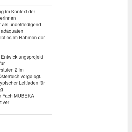
ng im Kontext der
erInnen
 als unbefriedigend
r adäquaten
gibt es im Rahmen der
 Entwicklungsprojekt
für
stufen 2 im
sterreich vorgelegt.
ypischer Leitfaden für
ng
 im Fach MUBEKA
tiver