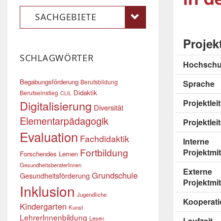
SACHGEBIETE
Projek
SCHLAGWÖRTER
Hochschu
Begabungsförderung
Berufsbildung
Sprache
Didaktik
Berufseinstieg
CLIL
Digitalisierung
Projektle
Diversität
Elementarpädagogik
Projektlei
Evaluation
Fachdidaktik
Interne
Fortbildung
Projektmit
Forschendes Lernen
GesundheitsberaterInnen
Externe
Grundschule
Gesundheitsförderung
Projektmit
Inklusion
Jugendliche
Kooperati
Kindergarten
Kunst
LehrerInnenbildung
Lesen
Laufzeit