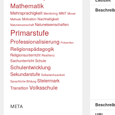
Mathematik
Beschrei
Mehrsprachigkeit
Mentoring
MINT
Mixed
Nachhaltigkeit
Motivation
Methods
Naturwissenschaften
Naturwissenschaft
Primarstufe
Professionalisierung
Prävention
Religionspädagogik
Religionsunterricht
Resilienz
Sachunterricht
Schule
Schulentwicklung
Sekundarstufe
Selbstwirksamkeit
Steiermark
Sprachliche Bildung
Volksschule
Transition
Beschreib
META
URL